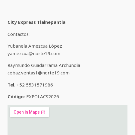
City Express Tlalnepantla
Contactos:
Yubanela Amezcua López
yamezcua@norte19.com
Raymundo Guadarrama Archundia
cebaz.ventas1@norte19.com
Tel.
+52 5531571986
Código:
EXPOLACS2026